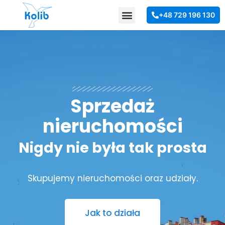
Skip
Menu
+48 729 196 130
to
content
Sprzedaż
nieruchomości
Nigdy nie była tak prosta
Skupujemy nieruchomości oraz udziały.
Jak to działa